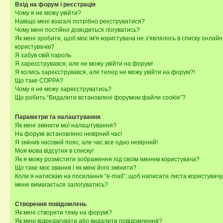
Вхід на форум і реєстрація
Чому я не можу увійти?
Навіщо мені взагалі потрібно реєструватися?
Чому мені постійно доводиться логуватись?
Як мені зробити, щоб моє ім'я користувача не з'являлось в списку онлайн
користувачів?
Я забув свій пароль
Я зареєструвався, але не можу увійти на форум!
Я колись зареєструвався, але тепер не можу увійти на форум?!
Що таке COPPA?
Чому я не можу зареєструватись?
Що робить “Видалити встановлені форумом файли cookie”?
Параметри та налаштування
Як мені змінити мої налаштування?
На форумі встановлено невірний час!
Я змінив часовий пояс, але час все одно невірний!
Моя мова відсутня в списку!
Як я можу розмістити зображення під своїм іменем користувача?
Що таке моє звання і як мені його змінити?
Коли я натискаю на посилання “e-mail”, щоб написати листа користувачу,
мене вимагається залогуватись?
Створення повідомлень
Як мені створити тему на форумі?
Як мені відредагувати або видалити повідомлення?