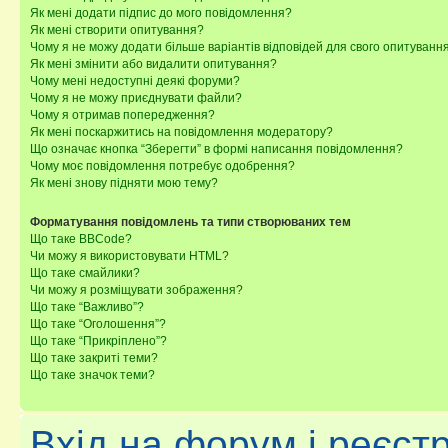
Як мені додати підпис до мого повідомлення?
Як мені створити опитування?
Чому я не можу додати більше варіантів відповідей для свого опитуванн
Як мені змінити або видалити опитування?
Чому мені недоступні деякі форуми?
Чому я не можу приєднувати файли?
Чому я отримав попередження?
Як мені поскаржитись на повідомлення модератору?
Що означає кнопка “Зберегти” в формі написання повідомлення?
Чому моє повідомлення потребує одобрення?
Як мені знову підняти мою тему?
Форматування повідомлень та типи створюваних тем
Що таке BBCode?
Чи можу я використовувати HTML?
Що таке смайлики?
Чи можу я розміщувати зображення?
Що таке “Важливо”?
Що таке “Оголошення”?
Що таке “Прикріплено”?
Що таке закриті теми?
Що таке значок теми?
Вхід на форум і реєст