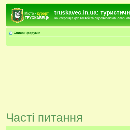
truskavec.in.ua: туристи
Конференція для гостей та відпочиваючих славного 
Список форумів
Часті питання