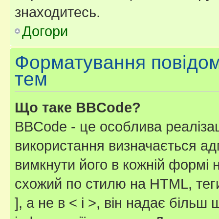
знаходитесь.
Догори
Форматування повідом
тем
Що таке BBCode?
BBCode - це особлива реаліза
використання визначається ад
вимкнути його в кожній формі
схожий по стилю на HTML, теги
], а не в < і >, він надає біль