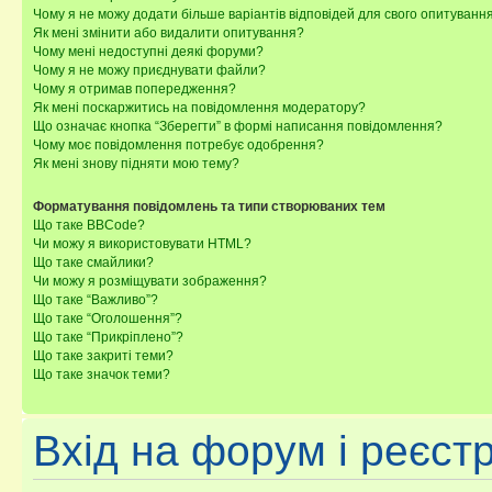
Чому я не можу додати більше варіантів відповідей для свого опитуванн
Як мені змінити або видалити опитування?
Чому мені недоступні деякі форуми?
Чому я не можу приєднувати файли?
Чому я отримав попередження?
Як мені поскаржитись на повідомлення модератору?
Що означає кнопка “Зберегти” в формі написання повідомлення?
Чому моє повідомлення потребує одобрення?
Як мені знову підняти мою тему?
Форматування повідомлень та типи створюваних тем
Що таке BBCode?
Чи можу я використовувати HTML?
Що таке смайлики?
Чи можу я розміщувати зображення?
Що таке “Важливо”?
Що таке “Оголошення”?
Що таке “Прикріплено”?
Що таке закриті теми?
Що таке значок теми?
Вхід на форум і реєст