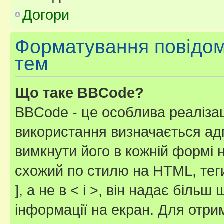
Догори
Форматування повідом
тем
Що таке BBCode?
BBCode - це особлива реаліза
використання визначається ад
вимкнути його в кожній формі
схожий по стилю на HTML, теги
], а не в < і >, він надає біль
інформації на екран. Для отри