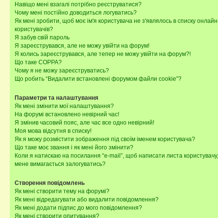
Навіщо мені взагалі потрібно реєструватися?
Чому мені постійно доводиться логуватись?
Як мені зробити, щоб моє ім'я користувача не з'являлось в списку онлайн
користувачів?
Я забув свій пароль
Я зареєструвався, але не можу увійти на форум!
Я колись зареєструвався, але тепер не можу увійти на форум?!
Що таке COPPA?
Чому я не можу зареєструватись?
Що робить “Видалити встановлені форумом файли cookie”?
Параметри та налаштування
Як мені змінити мої налаштування?
На форумі встановлено невірний час!
Я змінив часовий пояс, але час все одно невірний!
Моя мова відсутня в списку!
Як я можу розмістити зображення під своїм іменем користувача?
Що таке моє звання і як мені його змінити?
Коли я натискаю на посилання “e-mail”, щоб написати листа користувачу,
мене вимагається залогуватись?
Створення повідомлень
Як мені створити тему на форумі?
Як мені відредагувати або видалити повідомлення?
Як мені додати підпис до мого повідомлення?
Як мені створити опитування?