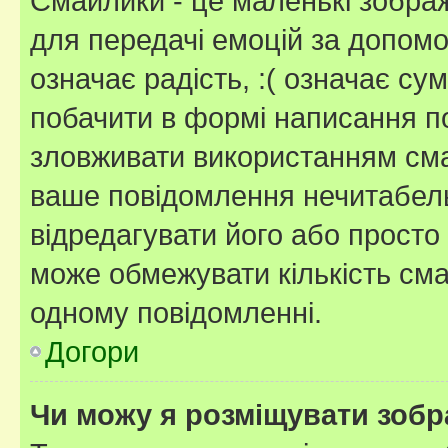
Смайлики - це маленькі зображ
для передачі емоцій за допомог
означає радість, :( означає су
побачити в формі написання п
зловживати використанням сма
ваше повідомлення нечитабел
відредагувати його або просто
може обмежувати кількість сма
одному повідомленні.
Догори
Чи можу я розміщувати зоб