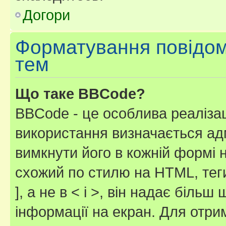
Догори
Форматування повідом
тем
Що таке BBCode?
BBCode - це особлива реаліза
використання визначається ад
вимкнути його в кожній формі
схожий по стилю на HTML, теги
], а не в < і >, він надає біль
інформації на екран. Для отри