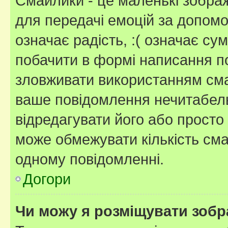
Смайлики - це маленькі зображ
для передачі емоцій за допомог
означає радість, :( означає су
побачити в формі написання п
зловживати використанням сма
ваше повідомлення нечитабел
відредагувати його або просто
може обмежувати кількість сма
одному повідомленні.
Догори
Чи можу я розміщувати зоб