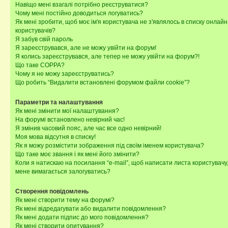
Навіщо мені взагалі потрібно реєструватися?
Чому мені постійно доводиться логуватись?
Як мені зробити, щоб моє ім'я користувача не з'являлось в списку онлайн
користувачів?
Я забув свій пароль
Я зареєструвався, але не можу увійти на форум!
Я колись зареєструвався, але тепер не можу увійти на форум?!
Що таке COPPA?
Чому я не можу зареєструватись?
Що робить “Видалити встановлені форумом файли cookie”?
Параметри та налаштування
Як мені змінити мої налаштування?
На форумі встановлено невірний час!
Я змінив часовий пояс, але час все одно невірний!
Моя мова відсутня в списку!
Як я можу розмістити зображення під своїм іменем користувача?
Що таке моє звання і як мені його змінити?
Коли я натискаю на посилання “e-mail”, щоб написати листа користувачу,
мене вимагається залогуватись?
Створення повідомлень
Як мені створити тему на форумі?
Як мені відредагувати або видалити повідомлення?
Як мені додати підпис до мого повідомлення?
Як мені створити опитування?