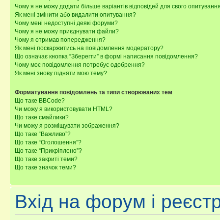
Чому я не можу додати більше варіантів відповідей для свого опитуванн
Як мені змінити або видалити опитування?
Чому мені недоступні деякі форуми?
Чому я не можу приєднувати файли?
Чому я отримав попередження?
Як мені поскаржитись на повідомлення модератору?
Що означає кнопка “Зберегти” в формі написання повідомлення?
Чому моє повідомлення потребує одобрення?
Як мені знову підняти мою тему?
Форматування повідомлень та типи створюваних тем
Що таке BBCode?
Чи можу я використовувати HTML?
Що таке смайлики?
Чи можу я розміщувати зображення?
Що таке “Важливо”?
Що таке “Оголошення”?
Що таке “Прикріплено”?
Що таке закриті теми?
Що таке значок теми?
Вхід на форум і реєст